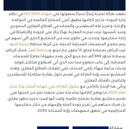
حققت شركة ثمارية إنجازًا جديدًا بحصولها على
شهادة ISO 9001
في نظام
إدارة الجودة، ما يبرز التزامها بتطبيق أعلى المعايير العالمية في الحوكمة
والإدارة، وتعزيز ثقة المستثمرين والعملاء في القطاع العقاري السعودي.
ومنذ تأسيسها، تبنت ثمارية العقارية نهجًا يركز على الجودة والانضباط في
إدارة مشاريعها، ونجحت في تطوير عدد من المشاريع الكبرى التي تسهم في
رسم ملامح المجتمعات العمرانية الحديثة، من أبرزها مخطط
مدينة المها
غرب الرياض بمساحة تتجاوز 13 مليون متر مربع، و
مخطط البتيل
شمال الرياض
بمساحة تتجاوز 669 ألف متر مربع الذي يقدم مفهومًا عصريًا للتجمعات
العمرانية، إلى جانب مشروع سما نجد الذي أتى كمشروع متكامل لتوفير
وحدات سكنية مهيأة بأرقى الخدمات تلبي احتياجات القطاع العقاري؛ وهذه
المشاريع تجسد رؤية الشركة في تقديم حلول عقارية متكاملة للمستثمرين
وللراغبين بالتملك العقاري.
ويأتي هذا الإنجاز بالتزامن مع
حصول الشركة على شهادة أفضل بيئة عمل
لعام 2025
ما يوضح التزامها ببناء بيئة عمل محفزة تعزز من قدرتها على
تقديم مشاريع عقارية بمعايير عالمية، وتثبت أنها ليست مجرد مطور عقاري،
بل شريك مساهم في تعزيز جودة الحياة والإسهام من خلال مشاريعها
الاستراتيجية في تحقيق مستهدفات رؤية المملكة 2030.
مشاركة